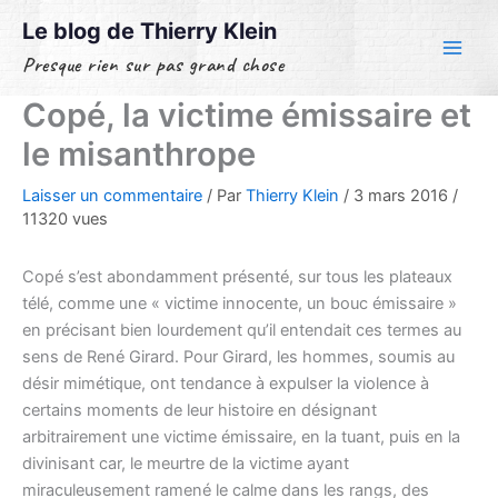
Aller
Le blog de Thierry Klein
au
Presque rien sur pas grand chose
contenu
Copé, la victime émissaire et
le misanthrope
Laisser un commentaire
/ Par
Thierry Klein
/
3 mars 2016
/
11320 vues
Copé s’est abondamment présenté, sur tous les plateaux
télé, comme une « victime innocente, un bouc émissaire »
en précisant bien lourdement qu’il entendait ces termes au
sens de René Girard. Pour Girard, les hommes, soumis au
désir mimétique, ont tendance à expulser la violence à
certains moments de leur histoire en désignant
arbitrairement une victime émissaire, en la tuant, puis en la
divinisant car, le meurtre de la victime ayant
miraculeusement ramené le calme dans les rangs, des