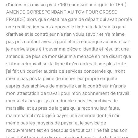
d’autres m’a mis un pv de 160 eurossur une ligne de TER (
AMENDE CORRESPONDANT AU TGV POUR GROSSE
FRAUDE) alors que c’était ma gare de départ qui avait portée
une rectification sans apposer le timbre à date sur la gare
d’arrivée et le contrôleur n’a rien voulu savoir et n’a même
pas pris contact avec la gare et m’a embarqué au poste car
je n’arrivais pas à trouver ma pièce d’identité et résultat une
amende. de plus ce monsieur m’a menacé en me disant que
si il me retrouvait sur la ligne il m’en collerait une plus forte .
j’ai fait un courrier auprés de services concernés qui n’ont
même pas pris la peine de mener leur propre enquête
auprés des archives de marseille car le contrôleur m’a pris
mon attestation de travail pour mon abonnement de travail
mensuel alors qu’il y a un double dans les archives de
marseille, et au prés de la gare qui a reconnu leur faute.
maintenant il m’oblige à payer une amende dont je n’ai
même pas les moyens de payer. et le service de
recouvrement est en dessous de tout car il ne fait pas son
travail. j’ai honte de dire mainteneant que j’ai de la famille qui