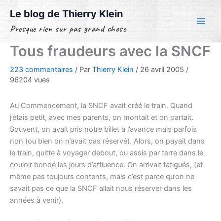
Aller
Le blog de Thierry Klein
au
Presque rien sur pas grand chose
contenu
Tous fraudeurs avec la SNCF
223 commentaires
/ Par
Thierry Klein
/
26 avril 2005
/
96204 vues
Au Commencement, la SNCF avait créé le train. Quand
j’étais petit, avec mes parents, on montait et on partait.
Souvent, on avait pris notre billet à l’avance mais parfois
non (ou bien on n’avait pas réservé). Alors, on payait dans
le train, quitte à voyager debout, ou assis par terre dans le
couloir bondé les jours d’affluence. On arrivait fatigués, (et
même pas toujours contents, mais c’est parce qu’on ne
savait pas ce que la SNCF allait nous réserver dans les
années à venir).