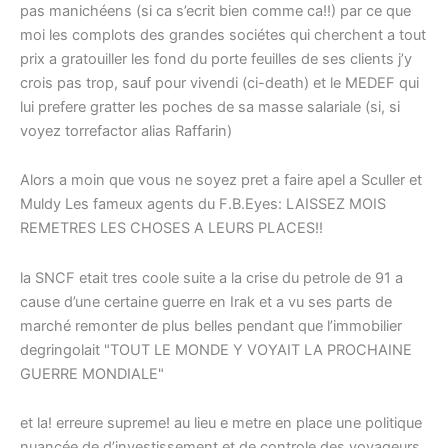
pas manichéens (si ca s’ecrit bien comme ca!!) par ce que
moi les complots des grandes sociétes qui cherchent a tout
prix a gratouiller les fond du porte feuilles de ses clients j’y
crois pas trop, sauf pour vivendi (ci-death) et le MEDEF qui
lui prefere gratter les poches de sa masse salariale (si, si
voyez torrefactor alias Raffarin)
Alors a moin que vous ne soyez pret a faire apel a Sculler et
Muldy Les fameux agents du F.B.Eyes: LAISSEZ MOIS
REMETRES LES CHOSES A LEURS PLACES!!
la SNCF etait tres coole suite a la crise du petrole de 91 a
cause d’une certaine guerre en Irak et a vu ses parts de
marché remonter de plus belles pendant que l’immobilier
degringolait "TOUT LE MONDE Y VOYAIT LA PROCHAINE
GUERRE MONDIALE"
et la! erreure supreme! au lieu e metre en place une politique
nuancée de d’investissement et de controle des voyageurs,