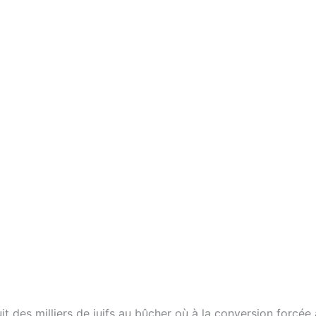
uit des milliers de juifs au bûcher où à la conversion forcé