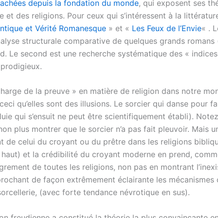
achées depuis la fondation du monde
, qui exposent ses thé
et des religions. Pour ceux qui s’intéressent à la littératur
tique et Vérité Romanesque
» et «
Les Feux de l’Envie
« . 
nalyse structurale comparative de quelques grands romans (
rd. Le second est une recherche systématique des « indices
 prodigieux.
la charge de la preuve » en matière de religion dans notre 
ceci qu’elles sont des illusions. Le sorcier qui danse pour fai
pluie qui s’ensuit ne peut être scientifiquement établi). Note
on plus montrer que le sorcier n’a pas fait pleuvoir. Mais u
 de celui du croyant ou du prêtre dans les religions bibli
s haut) et la crédibilité du croyant moderne en prend, comm
igrement de toutes les religions, non pas en montrant l’inex
prochant de façon extrêmement éclairante les mécanismes c
sorcellerie, (avec forte tendance névrotique en sus).
ion freudienne a constitué la théorie la plus convaincante e