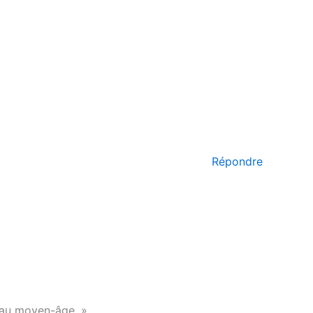
Répondre
e au moyen-âge. »