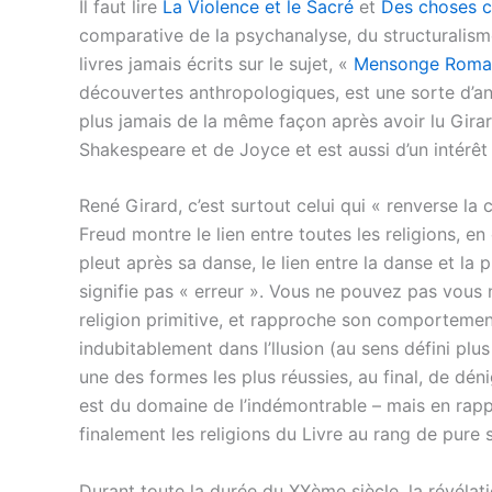
Il faut lire
La Violence et le Sacré
et
Des choses c
comparative de la psychanalyse, du structuralisme 
livres jamais écrits sur le sujet, «
Mensonge Roman
découvertes anthropologiques, est une sorte d’a
plus jamais de la même façon après avoir lu Gira
Shakespeare et de Joyce et est aussi d’un intérêt
René Girard, c’est surtout celui qui « renverse 
Freud montre le lien entre toutes les religions, en 
pleut après sa danse, le lien entre la danse et la 
signifie pas « erreur ». Vous ne pouvez pas vous n
religion primitive, et rapproche son comportement
indubitablement dans l’llusion (au sens défini plu
une des formes les plus réussies, au final, de dén
est du domaine de l’indémontrable – mais en rap
finalement les religions du Livre au rang de pure 
Durant toute la durée du XXème siècle, la révélat