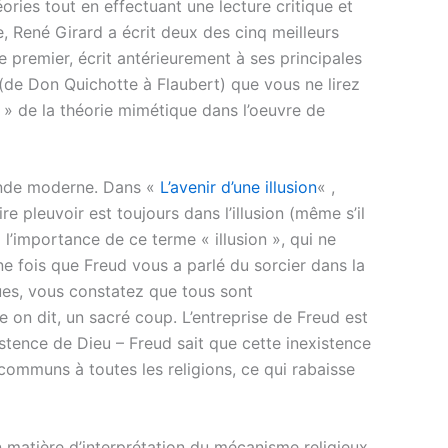
ories tout en effectuant une lecture critique et
e, René Girard a écrit deux des cinq meilleurs
Le premier, écrit antérieurement à ses principales
de Don Quichotte à Flaubert) que vous ne lirez
 » de la théorie mimétique dans l’oeuvre de
monde moderne. Dans «
L’avenir d’une illusion
« ,
re pleuvoir est toujours dans l’illusion (même s’il
z l’importance de ce terme « illusion », qui ne
ne fois que Freud vous a parlé du sorcier dans la
ques, vous constatez que tous sont
e on dit, un sacré coup. L’entreprise de Freud est
istence de Dieu – Freud sait que cette inexistence
ommuns à toutes les religions, ce qui rabaisse
n matière d’interprétation du mécanisme religieux.