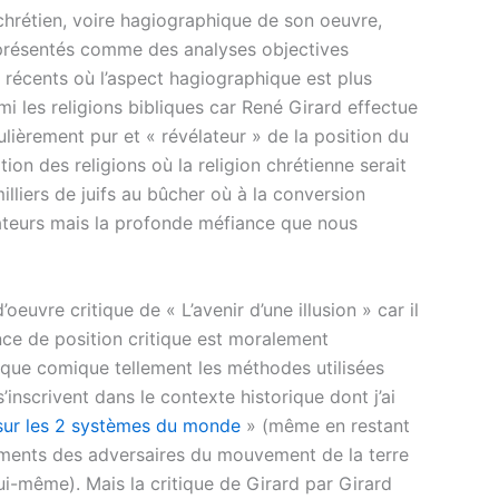
chrétien, voire hagiographique de son oeuvre,
nt présentés comme des analyses objectives
s récents où l’aspect hagiographique est plus
mi les religions bibliques car René Girard effectue
ièrement pur et « révélateur » de la position du
ion des religions où la religion chrétienne serait
illiers de juifs au bûcher où à la conversion
ateurs mais la profonde méfiance que nous
euvre critique de « L’avenir d’une illusion » car il
ence de position critique est moralement
sque comique tellement les méthodes utilisées
’inscrivent dans le contexte historique dont j’ai
sur les 2 systèmes du monde
» (même en restant
guments des adversaires du mouvement de la terre
ui-même). Mais la critique de Girard par Girard