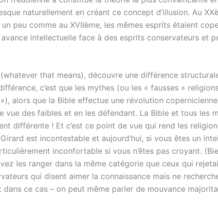
presque naturellement en créant ce concept d’illusion. Au XXèm
, un peu comme au XVIIème, les mêmes esprits étaient copern
 avance intellectuelle face à des esprits conservateurs et pe
(whatever that means), découvre une différence structurale e
 différence, c’est que les mythes (ou les « fausses » religio
 »), alors que la Bible effectue une révolution copernicienn
t de vue des faibles et en les défendant. La Bible et tous l
t différente ! Et c’est ce point de vue qui rend les religion
Girard est incontestable et aujourd’hui, si vous êtes un intel
articulièrement inconfortable si vous n’êtes pas croyant. (Bi
ez les ranger dans la même catégorie que ceux qui rejetaient
rvateurs qui disent aimer la connaissance mais ne recherche
nt dans ce cas – on peut même parler de mouvance majoritair