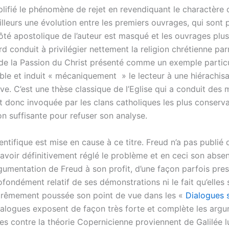
lifié le phénomène de rejet en revendiquant le charactère 
’ailleurs une évolution entre les premiers ouvrages, qui so
côté apostolique de l’auteur est masqué et les ouvrages plu
rd conduit à privilégier nettement la religion chrétienne par
 de la Passion du Christ présenté comme un exemple particul
able et induit « mécaniquement » le lecteur à une hiérachisat
ve. C’est une thèse classique de l’Eglise qui a conduit des m
t donc invoquée par les clans catholiques les plus conserv
n suffisante pour refuser son analyse.
ifique est mise en cause à ce titre. Freud n’a pas publié d’o
, avoir définitivement réglé le problème et en ceci son abs
rgumentation de Freud à son profit, d’une façon parfois pre
ofondément relatif de ses démonstrations ni le fait qu’elles s
 extrêmement poussée son point de vue dans les «
Dialogues 
 Dialogues exposent de façon très forte et complète les ar
tes contre la théorie Copernicienne proviennent de Galilée l