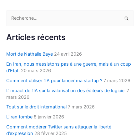
R
e
c
Articles récents
h
e
Mort de Nathalie Baye
24 avril 2026
r
En Iran, nous n’assistons pas à une guerre, mais à un coup
c
d’Etat.
20 mars 2026
h
Comment utiliser l’IA pour lancer ma startup ?
7 mars 2026
e
L’impact de l’IA sur la valorisation des éditeurs de logiciel
7
r
mars 2026
Tout sur le droit international
7 mars 2026
:
L’Iran tombe
8 janvier 2026
Comment modérer Twitter sans attaquer la liberté
d’expression
28 février 2025