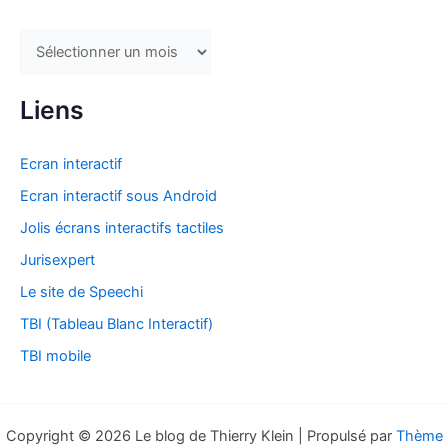
A
r
c
Liens
h
i
Ecran interactif
v
Ecran interactif sous Android
e
Jolis écrans interactifs tactiles
s
Jurisexpert
Le site de Speechi
TBI (Tableau Blanc Interactif)
TBI mobile
Copyright © 2026 Le blog de Thierry Klein | Propulsé par
Thème