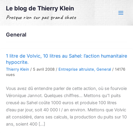
Aller
Le blog de Thierry Klein
au
Presque rien sur pas grand chose
contenu
General
1 litre de Volvic, 10 litres au Sahel: l’action humanitaire
hypocrite.
Thierry Klein
/
5 avril 2008
/
Entreprise altruiste
,
General
/
14176
vues
Vous avez dû entendre parler de cette action, où se fourvoie
Véronique Jannot. Quelques chiffres… Mettons qu’1 puits
creusé au Sahel coûte 1000 euros et produise 100 litres
d’eau par jour, soit 40 000 l / an environ. Mettons que Volvic
ait considéré, dans ses calculs, la production du puits sur 10
ans, soient 400 […]