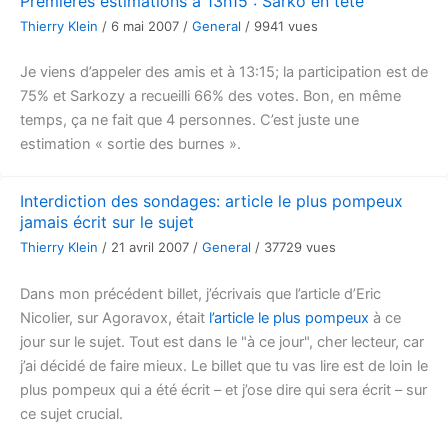
Premières estimations à 13h15 : Sarko en tête
Thierry Klein
/
6 mai 2007
/
General
/
9941 vues
Je viens d’appeler des amis et à 13:15; la participation est de
75% et Sarkozy a recueilli 66% des votes. Bon, en même
temps, ça ne fait que 4 personnes. C’est juste une
estimation « sortie des burnes ».
Interdiction des sondages: article le plus pompeux
jamais écrit sur le sujet
Thierry Klein
/
21 avril 2007
/
General
/
37729 vues
Dans mon précédent billet, j’écrivais que l’article d’Eric
Nicolier, sur Agoravox, était
l’article le plus pompeux
à ce
jour sur le sujet. Tout est dans le "à ce jour", cher lecteur, car
j’ai décidé de faire mieux. Le billet que tu vas lire est de loin le
plus pompeux qui a été écrit – et j’ose dire qui sera écrit – sur
ce sujet crucial.