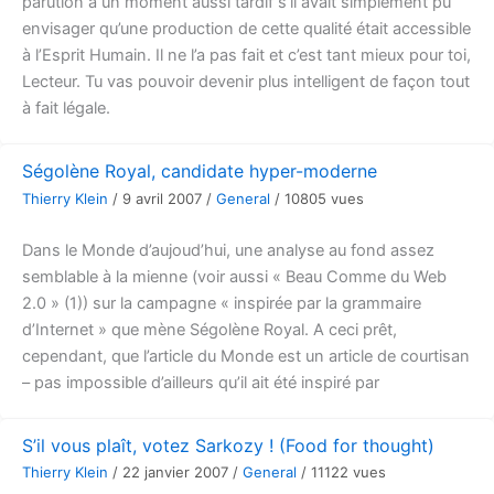
parution à un moment aussi tardif s’il avait simplement pu
envisager qu’une production de cette qualité était accessible
à l’Esprit Humain. Il ne l’a pas fait et c’est tant mieux pour toi,
Lecteur. Tu vas pouvoir devenir plus intelligent de façon tout
à fait légale.
Ségolène Royal, candidate hyper-moderne
Thierry Klein
/
9 avril 2007
/
General
/
10805 vues
Dans le Monde d’aujoud’hui, une analyse au fond assez
semblable à la mienne (voir aussi « Beau Comme du Web
2.0 » (1)) sur la campagne « inspirée par la grammaire
d’Internet » que mène Ségolène Royal. A ceci prêt,
cependant, que l’article du Monde est un article de courtisan
– pas impossible d’ailleurs qu’il ait été inspiré par
S’il vous plaît, votez Sarkozy ! (Food for thought)
Thierry Klein
/
22 janvier 2007
/
General
/
11122 vues