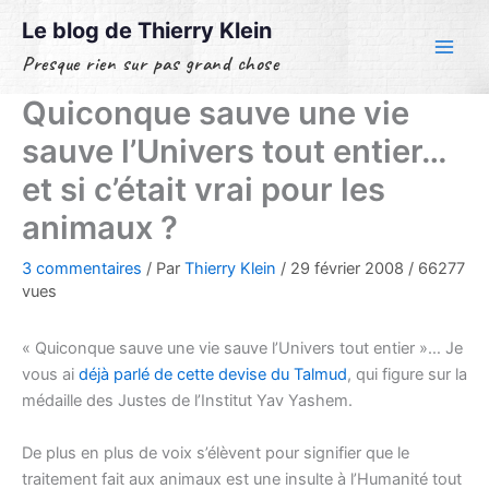
Aller
Le blog de Thierry Klein
au
Presque rien sur pas grand chose
contenu
Quiconque sauve une vie
sauve l’Univers tout entier…
et si c’était vrai pour les
animaux ?
3 commentaires
/ Par
Thierry Klein
/
29 février 2008
/
66277
vues
« Quiconque sauve une vie sauve l’Univers tout entier »… Je
vous ai
déjà parlé de cette devise du Talmud
, qui figure sur la
médaille des Justes de l’Institut Yav Yashem.
De plus en plus de voix s’élèvent pour signifier que le
traitement fait aux animaux est une insulte à l’Humanité tout