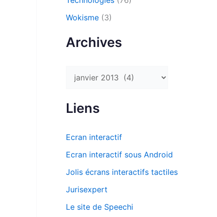
Technologies
(76)
Wokisme
(3)
Archives
A
r
c
Liens
h
i
Ecran interactif
v
Ecran interactif sous Android
e
Jolis écrans interactifs tactiles
s
Jurisexpert
Le site de Speechi