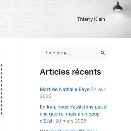
Thierry Klein
R
e
c
Articles récents
h
e
Mort de Nathalie Baye
24 avril
r
2026
c
En Iran, nous n’assistons pas à
une guerre, mais à un coup
h
d’Etat.
20 mars 2026
e