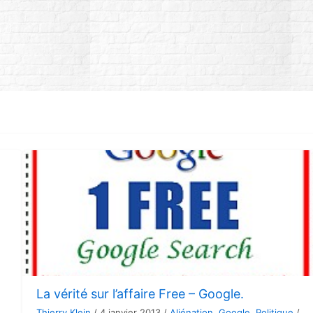
La vérité sur l’affaire Free – Google.
Thierry Klein
/
4 janvier 2013
/
Aliénation
,
Google
,
Politique
/