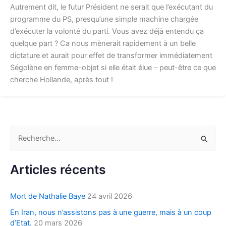
Autrement dit, le futur Président ne serait que l’exécutant du
programme du PS, presqu’une simple machine chargée
d’exécuter la volonté du parti. Vous avez déjà entendu ça
quelque part ? Ca nous mènerait rapidement à un belle
dictature et aurait pour effet de transformer immédiatement
Ségolène en femme-objet si elle était élue – peut-être ce que
cherche Hollande, après tout !
R
e
c
Articles récents
h
e
Mort de Nathalie Baye
24 avril 2026
r
En Iran, nous n’assistons pas à une guerre, mais à un coup
c
d’Etat.
20 mars 2026