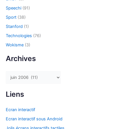
Speechi
(91)
Sport
(38)
Stanford
(1)
Technologies
(76)
Wokisme
(3)
Archives
A
r
c
Liens
h
i
Ecran interactif
v
Ecran interactif sous Android
e
Jolis écrans interactifs tactiles