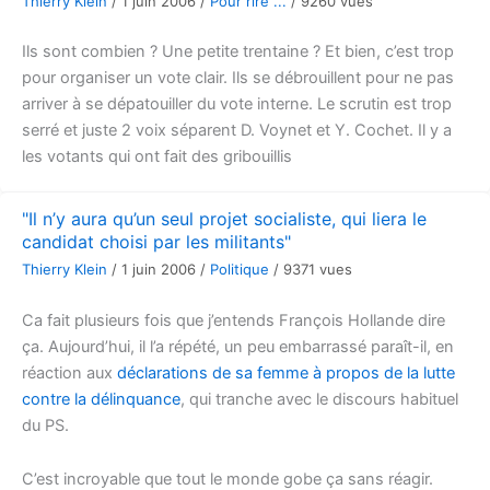
Thierry Klein
/
1 juin 2006
/
Pour rire ...
/
9260 vues
Ils sont combien ? Une petite trentaine ? Et bien, c’est trop
pour organiser un vote clair. Ils se débrouillent pour ne pas
arriver à se dépatouiller du vote interne. Le scrutin est trop
serré et juste 2 voix séparent D. Voynet et Y. Cochet. Il y a
les votants qui ont fait des gribouillis
"Il n’y aura qu’un seul projet socialiste, qui liera le
candidat choisi par les militants"
Thierry Klein
/
1 juin 2006
/
Politique
/
9371 vues
Ca fait plusieurs fois que j’entends François Hollande dire
ça. Aujourd’hui, il l’a répété, un peu embarrassé paraît-il, en
réaction aux
déclarations de sa femme à propos de la lutte
contre la délinquance
, qui tranche avec le discours habituel
du PS.
C’est incroyable que tout le monde gobe ça sans réagir.