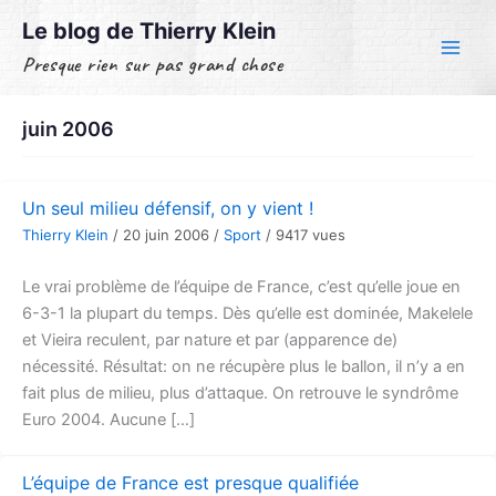
Aller
Le blog de Thierry Klein
au
Presque rien sur pas grand chose
contenu
juin 2006
Un seul milieu défensif, on y vient !
Thierry Klein
/
20 juin 2006
/
Sport
/
9417 vues
Le vrai problème de l’équipe de France, c’est qu’elle joue en
6-3-1 la plupart du temps. Dès qu’elle est dominée, Makelele
et Vieira reculent, par nature et par (apparence de)
nécessité. Résultat: on ne récupère plus le ballon, il n’y a en
fait plus de milieu, plus d’attaque. On retrouve le syndrôme
Euro 2004. Aucune […]
L’équipe de France est presque qualifiée