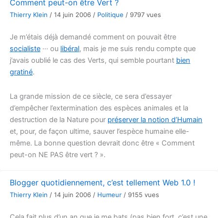
Comment peut-on être Vert ?
Thierry Klein
/
14 juin 2006
/
Politique
/
9797 vues
Je m’étais déjà demandé comment on pouvait être
socialiste
··· ou
libéral
, mais je me suis rendu compte que
j’avais oublié le cas des Verts, qui semble pourtant
bien
gratiné
.
La grande mission de ce siècle, ce sera d’essayer
d’empêcher l’extermination des espèces animales et la
destruction de la Nature pour
préserver la notion d’Humain
et, pour, de façon ultime, sauver l’espèce humaine elle-
même. La bonne question devrait donc être « Comment
peut-on NE PAS être vert ? ».
Blogger quotidiennement, c’est tellement Web 1.0 !
Thierry Klein
/
14 juin 2006
/
Humeur
/
9155 vues
Cela fait plus d’un an que je me bats (pas bien fort, c’est une