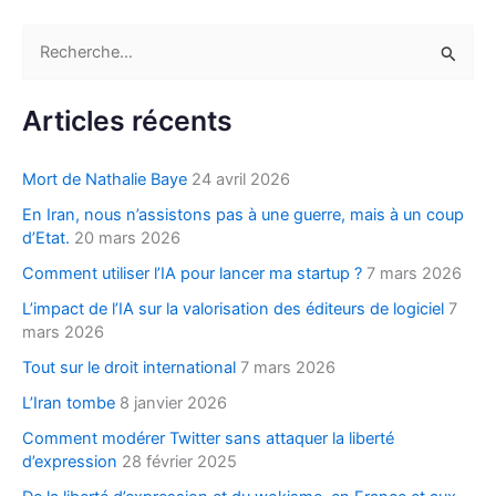
R
e
c
Articles récents
h
e
Mort de Nathalie Baye
24 avril 2026
r
En Iran, nous n’assistons pas à une guerre, mais à un coup
c
d’Etat.
20 mars 2026
h
Comment utiliser l’IA pour lancer ma startup ?
7 mars 2026
e
L’impact de l’IA sur la valorisation des éditeurs de logiciel
7
r
mars 2026
Tout sur le droit international
7 mars 2026
:
L’Iran tombe
8 janvier 2026
Comment modérer Twitter sans attaquer la liberté
d’expression
28 février 2025