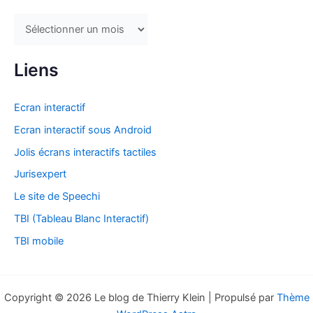
A
r
c
Liens
h
i
Ecran interactif
v
Ecran interactif sous Android
e
Jolis écrans interactifs tactiles
s
Jurisexpert
Le site de Speechi
TBI (Tableau Blanc Interactif)
TBI mobile
Copyright © 2026 Le blog de Thierry Klein | Propulsé par
Thème