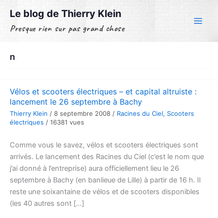
Aller
Le blog de Thierry Klein
au
Presque rien sur pas grand chose
contenu
n
Vélos et scooters électriques – et capital altruiste :
lancement le 26 septembre à Bachy
Thierry Klein
/
8 septembre 2008
/
Racines du Ciel
,
Scooters
électriques
/
16381 vues
Comme vous le savez, vélos et scooters électriques sont
arrivés. Le lancement des Racines du Ciel (c’est le nom que
j’ai donné à l’entreprise) aura officiellement lieu le 26
septembre à Bachy (en banlieue de Lille) à partir de 16 h. Il
reste une soixantaine de vélos et de scooters disponibles
(les 40 autres sont […]