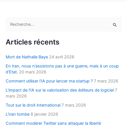
R
e
c
Articles récents
h
e
Mort de Nathalie Baye
24 avril 2026
r
En Iran, nous n’assistons pas à une guerre, mais à un coup
c
d’Etat.
20 mars 2026
h
Comment utiliser l’IA pour lancer ma startup ?
7 mars 2026
e
L’impact de l’IA sur la valorisation des éditeurs de logiciel
7
r
mars 2026
Tout sur le droit international
7 mars 2026
:
L’Iran tombe
8 janvier 2026
Comment modérer Twitter sans attaquer la liberté