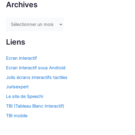
Archives
A
r
c
Liens
h
i
Ecran interactif
v
Ecran interactif sous Android
e
Jolis écrans interactifs tactiles
s
Jurisexpert
Le site de Speechi
TBI (Tableau Blanc Interactif)
TBI mobile