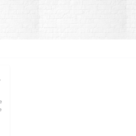
/
e
e