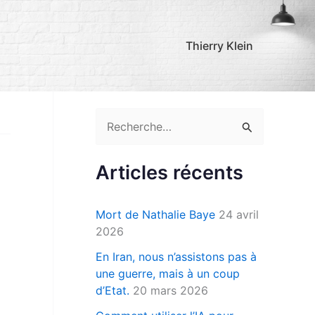
Thierry Klein
R
e
c
Articles récents
h
e
Mort de Nathalie Baye
24 avril
r
2026
c
En Iran, nous n’assistons pas à
une guerre, mais à un coup
h
d’Etat.
20 mars 2026
e