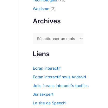
Technologies
(76)
Wokisme
(3)
Archives
A
r
c
Liens
h
i
Ecran interactif
v
Ecran interactif sous Android
e
Jolis écrans interactifs tactiles
s
Jurisexpert
Le site de Speechi