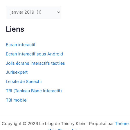
A
r
c
Liens
h
i
Ecran interactif
v
Ecran interactif sous Android
e
Jolis écrans interactifs tactiles
s
Jurisexpert
Le site de Speechi
TBI (Tableau Blanc Interactif)
TBI mobile
Copyright © 2026 Le blog de Thierry Klein | Propulsé par
Thème