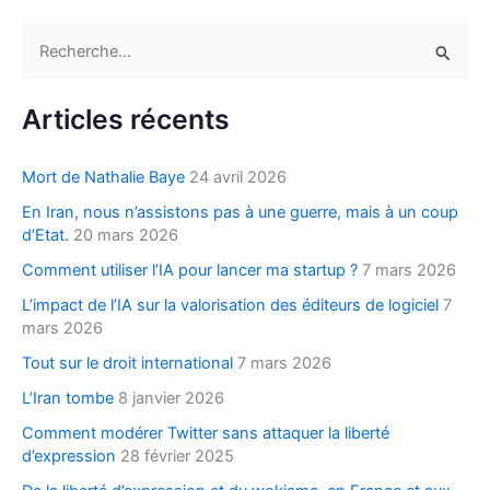
R
e
c
Articles récents
h
e
Mort de Nathalie Baye
24 avril 2026
r
En Iran, nous n’assistons pas à une guerre, mais à un coup
c
d’Etat.
20 mars 2026
h
Comment utiliser l’IA pour lancer ma startup ?
7 mars 2026
e
L’impact de l’IA sur la valorisation des éditeurs de logiciel
7
r
mars 2026
Tout sur le droit international
7 mars 2026
:
L’Iran tombe
8 janvier 2026
Comment modérer Twitter sans attaquer la liberté
d’expression
28 février 2025