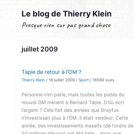
Aller
au
Le blog de Thierry Klein
contenu
Presque rien sur pas grand chose
juillet 2009
Tapie de retour à l’OM ?
Thierry Klein
/
16 juillet 2009
/
Sport
/
16569 vues
Personne n’en parle, mais toutes les pistes du
nouvel OM mènent à Bernard Tapie. D’où sort
l’argent ? Cela fait des années que Dreyfus
n’investissait plus à l’OM. Il était vendeur. Cette
année, des investissements massifs (de l’ordre de
50 millions d’euros) ont été faits… alors que