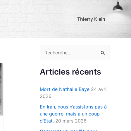
Thierry Klein
R
e
c
Articles récents
h
e
Mort de Nathalie Baye
24 avril
r
2026
c
En Iran, nous n’assistons pas à
une guerre, mais à un coup
h
d’Etat.
20 mars 2026
e