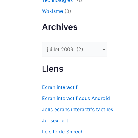
Technologies
(76)
Wokisme
(3)
Archives
A
r
c
Liens
h
i
Ecran interactif
v
Ecran interactif sous Android
e
Jolis écrans interactifs tactiles
s
Jurisexpert
Le site de Speechi