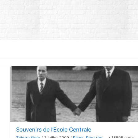
Souvenirs de l’Ecole Centrale
Thierry Klein
/
3 juillet 2009
/
Elites
,
Pour rire ...
/
15595 vues