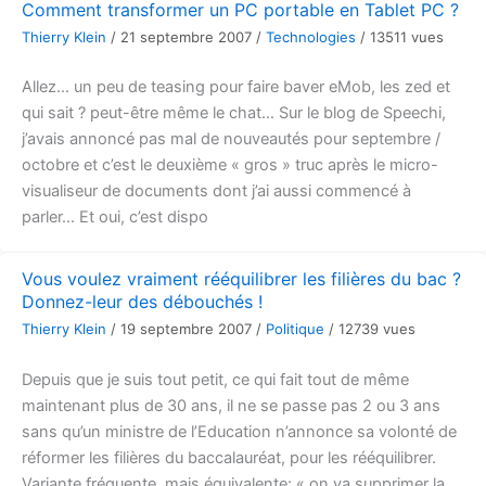
Comment transformer un PC portable en Tablet PC ?
Thierry Klein
/
21 septembre 2007
/
Technologies
/
13511 vues
Allez… un peu de teasing pour faire baver eMob, les zed et
qui sait ? peut-être même le chat… Sur le blog de Speechi,
j’avais annoncé pas mal de nouveautés pour septembre /
octobre et c’est le deuxième « gros » truc après le micro-
visualiseur de documents dont j’ai aussi commencé à
parler… Et oui, c’est dispo
Vous voulez vraiment rééquilibrer les filières du bac ?
Donnez-leur des débouchés !
Thierry Klein
/
19 septembre 2007
/
Politique
/
12739 vues
Depuis que je suis tout petit, ce qui fait tout de même
maintenant plus de 30 ans, il ne se passe pas 2 ou 3 ans
sans qu’un ministre de l’Education n’annonce sa volonté de
réformer les filières du baccalauréat, pour les rééquilibrer.
Variante fréquente, mais équivalente: « on va supprimer la