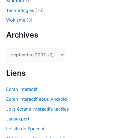
Stanford
(1)
Technologies
(76)
Wokisme
(3)
Archives
A
r
c
Liens
h
i
Ecran interactif
v
Ecran interactif sous Android
e
Jolis écrans interactifs tactiles
s
Jurisexpert
Le site de Speechi