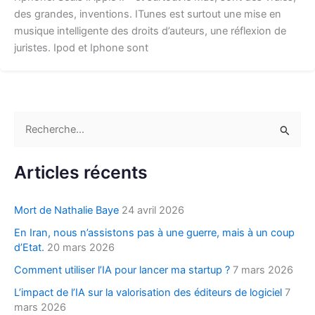
des grandes, inventions. ITunes est surtout une mise en
musique intelligente des droits d’auteurs, une réflexion de
juristes. Ipod et Iphone sont
R
e
c
Articles récents
h
e
Mort de Nathalie Baye
24 avril 2026
r
En Iran, nous n’assistons pas à une guerre, mais à un coup
c
d’Etat.
20 mars 2026
h
Comment utiliser l’IA pour lancer ma startup ?
7 mars 2026
e
L’impact de l’IA sur la valorisation des éditeurs de logiciel
7
r
mars 2026