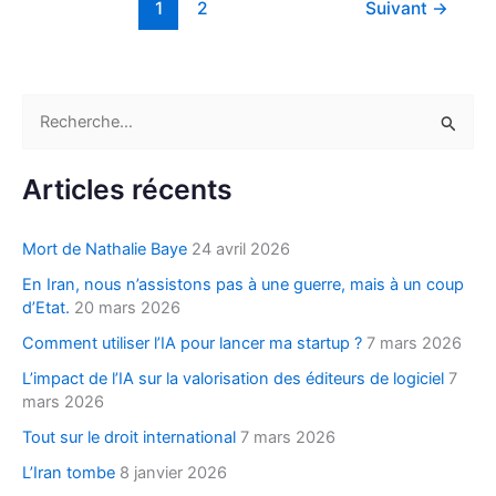
1
2
Suivant
→
R
e
c
Articles récents
h
e
Mort de Nathalie Baye
24 avril 2026
r
En Iran, nous n’assistons pas à une guerre, mais à un coup
c
d’Etat.
20 mars 2026
h
Comment utiliser l’IA pour lancer ma startup ?
7 mars 2026
e
L’impact de l’IA sur la valorisation des éditeurs de logiciel
7
r
mars 2026
Tout sur le droit international
7 mars 2026
:
L’Iran tombe
8 janvier 2026