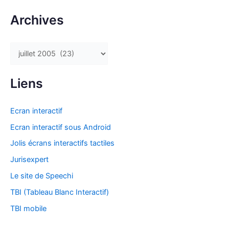
Archives
A
r
c
Liens
h
i
Ecran interactif
v
Ecran interactif sous Android
e
Jolis écrans interactifs tactiles
s
Jurisexpert
Le site de Speechi
TBI (Tableau Blanc Interactif)
TBI mobile