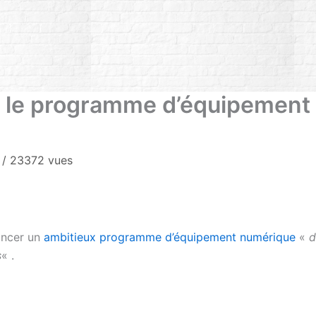
ur le programme d’équipement
9
/
23372 vues
noncer un
ambitieux programme d’équipement numérique
«
d
s
« .