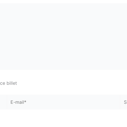
e billet
E-
Sit
mail*