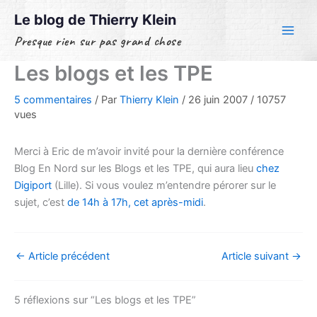
Aller
Le blog de Thierry Klein
au
Presque rien sur pas grand chose
contenu
Les blogs et les TPE
5 commentaires
/ Par
Thierry Klein
/
26 juin 2007
/
10757
vues
Merci à Eric de m’avoir invité pour la dernière conférence
Blog En Nord sur les Blogs et les TPE, qui aura lieu
chez
Digiport
(Lille). Si vous voulez m’entendre pérorer sur le
sujet, c’est
de 14h à 17h, cet après-midi
.
←
Article précédent
Article suivant
→
5 réflexions sur “Les blogs et les TPE”