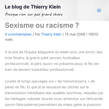
Aller
Le blog de Thierry Klein
au
Presque rien sur pas grand chose
contenu
Sexisme ou racisme ?
4 commentaires
/ Par
Thierry Klein
/
15 mai 2006
/
10010
vues
A la une de l’Equipe Magazine du week-end, une photo des
trois Noahs, le grand-père (ancien footballeur
professionnel), le père (qu’on ne présente plus), le fils (en
train de devenir basketteur professionnel).
Lourds et longs passages sur « les transmissions » de
pères en fils. Et que je te ressasse les clichés sur la
transmission héréditaire des qualités sportives, relayées par
les héritages culturels (lourds sous-entendus sur l’africanité,
savoir-faire paternel permettant de mieux gérer la pression