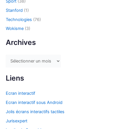
Sport
(38)
Stanford
(1)
Technologies
(76)
Wokisme
(3)
Archives
A
r
c
Liens
h
i
Ecran interactif
v
Ecran interactif sous Android
e
Jolis écrans interactifs tactiles
s
Jurisexpert