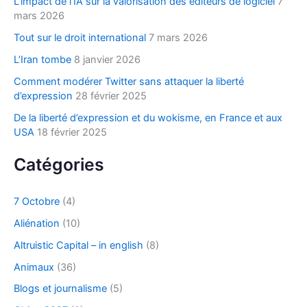
L’impact de l’IA sur la valorisation des éditeurs de logiciel
7
r
mars 2026
Tout sur le droit international
7 mars 2026
:
L’Iran tombe
8 janvier 2026
Comment modérer Twitter sans attaquer la liberté
d’expression
28 février 2025
De la liberté d’expression et du wokisme, en France et aux
USA
18 février 2025
Catégories
7 Octobre
(4)
Aliénation
(10)
Altruistic Capital – in english
(8)
Animaux
(36)
Blogs et journalisme
(5)