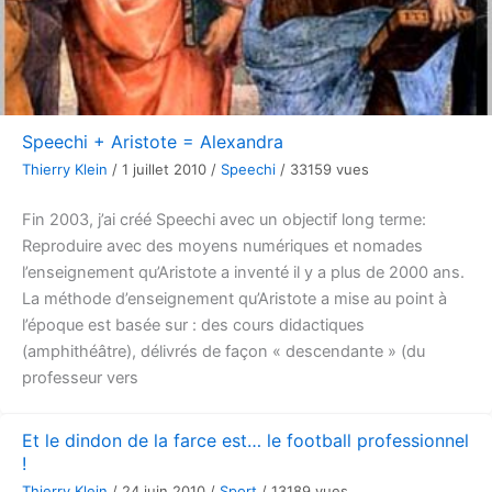
Speechi + Aristote = Alexandra
Thierry Klein
/
1 juillet 2010
/
Speechi
/
33159 vues
Fin 2003, j’ai créé Speechi avec un objectif long terme:
Reproduire avec des moyens numériques et nomades
l’enseignement qu’Aristote a inventé il y a plus de 2000 ans.
La méthode d’enseignement qu’Aristote a mise au point à
l’époque est basée sur : des cours didactiques
(amphithéâtre), délivrés de façon « descendante » (du
professeur vers
Et le dindon de la farce est… le football professionnel
!
Thierry Klein
/
24 juin 2010
/
Sport
/
13189 vues