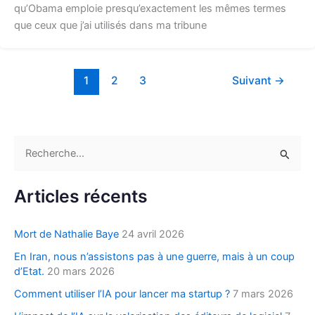
qu’Obama emploie presqu’exactement les mêmes termes
que ceux que j’ai utilisés dans ma tribune
1
2
3
Suivant
→
R
e
c
Articles récents
h
e
Mort de Nathalie Baye
24 avril 2026
r
En Iran, nous n’assistons pas à une guerre, mais à un coup
c
d’Etat.
20 mars 2026
h
Comment utiliser l’IA pour lancer ma startup ?
7 mars 2026
e